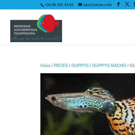
+34 96 341 34 62
sav@socav.com
Inicio
/
PECES
/
GUPPYS
/
GUPPYS MACHO
/ G