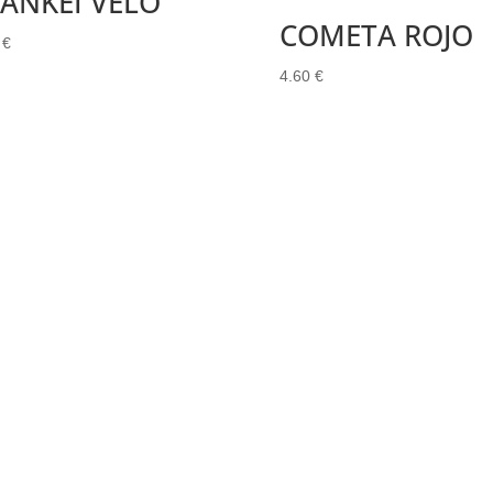
ANKEI VELO
COMETA ROJO
0
€
4.60
€