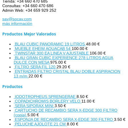
Tienda: +34 660 470 685
Consultas: +34 660 470 686
Admin Web: +34 659 929 252
sav@socav.com
más información
Productos Mejor Valorados
BLAU CUBIC PANORAMIC 19 LITROS
48.00
€
MUEBLE EHEIM AQUACAB 54
100.00
€
TWINSTAR 300 EA LINEA V AJUSTABLE
106.00
€
BLAU GRAN CUBIC EXPERIENCE 278 LITROS AGUA
DULCE CON MESA
975.00
€
FILTRO SERA FIL 120
29.20
€
ENTRADAS FILTRO CRISTAL BLAU DOBLE ASPIRACION
13 m/m
22.00
€
Productos
IODOTROPHEUS SPRENGERAE
8.50
€
COPADICHROMIS BORLERY VELO
11.00
€
SERA SIPORAX MINI
3.50
€
CARTUCHO DE RECAMBIO SERA X-EDGE 300 FILTRO
(copia)
5.00
€
ESPONJA DE RECAMBIO SERA X-EDGE 300 FILTRO
3.50
€
PELUCHE AJOLOTE 21 CM
8.00
€