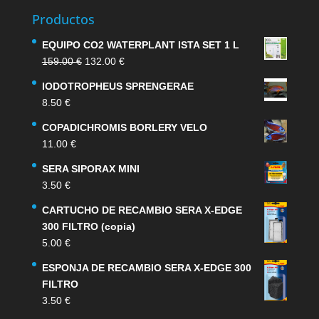
Productos
EQUIPO CO2 WATERPLANT ISTA SET 1 L
El
El
159.00
€
132.00
€
precio
precio
IODOTROPHEUS SPRENGERAE
original
actual
8.50
€
era:
es:
159.00 €.
132.00 €.
COPADICHROMIS BORLERY VELO
11.00
€
SERA SIPORAX MINI
3.50
€
CARTUCHO DE RECAMBIO SERA X-EDGE
300 FILTRO (copia)
5.00
€
ESPONJA DE RECAMBIO SERA X-EDGE 300
FILTRO
3.50
€