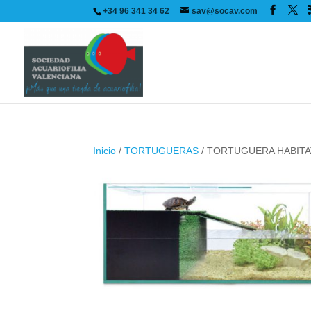
+34 96 341 34 62
sav@socav.com
Inicio
/
TORTUGUERAS
/ TORTUGUERA HABITAT