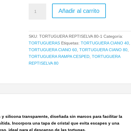
TORTUGUERA
Añadir al carrito
HABITAT
REPTI-
SELVA
60
SKU:
TORTUGUERA REPTISELVA 80-1
Categoría:
cm
TORTUGUERAS
Etiquetas:
TORTUGUERA CIANO 40
,
cantidad
TORTUGUERA CIANO 60
,
TORTUGUERA CIANO 80
,
TORTUGUERA RAMPA CESPED
,
TORTUGUERA
REPTISELVA 80
 y silicona transparente, diseñada sin marcos para facilitar la
nítida. Incorpora una tapa de cristal que evita escapes y una
so, ideal para el descanso de las tortugas.