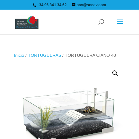
+34 96 341 34 62
sav@socav.com
Inicio
/
TORTUGUERAS
/ TORTUGUERA CIANO 40