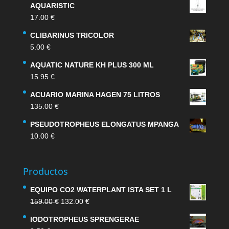
AQUARISTIC
17.00
€
CLIBARINUS TRICOLOR
5.00
€
AQUATIC NATURE KH PLUS 300 ML
15.95
€
ACUARIO MARINA HAGEN 75 LITROS
135.00
€
PSEUDOTROPHEUS ELONGATUS MPANGA
10.00
€
Productos
EQUIPO CO2 WATERPLANT ISTA SET 1 L
El
El
159.00
€
132.00
€
precio
precio
IODOTROPHEUS SPRENGERAE
original
actual