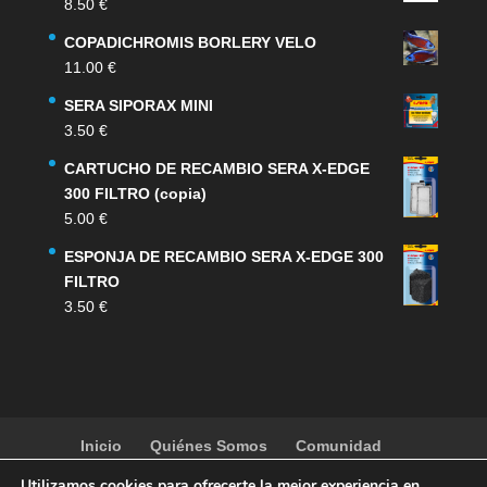
8.50
€
era:
es:
159.00 €.
132.00 €.
COPADICHROMIS BORLERY VELO
11.00
€
SERA SIPORAX MINI
3.50
€
CARTUCHO DE RECAMBIO SERA X-EDGE
300 FILTRO (copia)
5.00
€
ESPONJA DE RECAMBIO SERA X-EDGE 300
FILTRO
3.50
€
Inicio
Quiénes Somos
Comunidad
Noticias
Artículos
Actividades
Galería
Utilizamos cookies para ofrecerte la mejor experiencia en