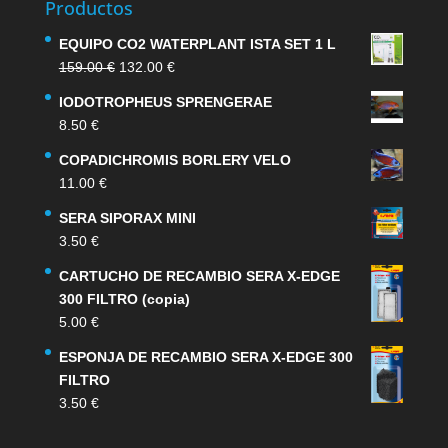
Productos
EQUIPO CO2 WATERPLANT ISTA SET 1 L
El
El
159.00
€
132.00
€
precio
precio
IODOTROPHEUS SPRENGERAE
original
actual
8.50
€
era:
es:
159.00 €.
132.00 €.
COPADICHROMIS BORLERY VELO
11.00
€
SERA SIPORAX MINI
3.50
€
CARTUCHO DE RECAMBIO SERA X-EDGE
300 FILTRO (copia)
5.00
€
ESPONJA DE RECAMBIO SERA X-EDGE 300
FILTRO
3.50
€