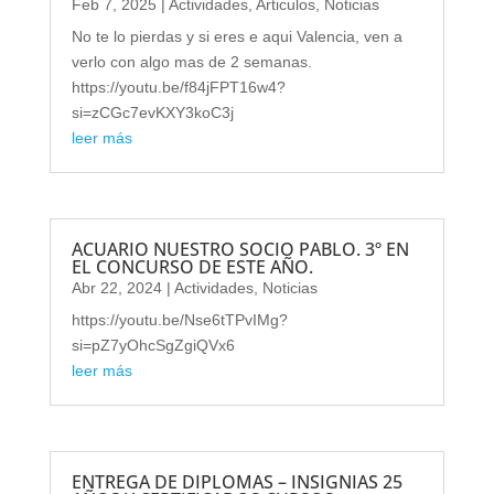
Feb 7, 2025
|
Actividades
,
Articulos
,
Noticias
No te lo pierdas y si eres e aqui Valencia, ven a
verlo con algo mas de 2 semanas.
https://youtu.be/f84jFPT16w4?
si=zCGc7evKXY3koC3j
leer más
ACUARIO NUESTRO SOCIO PABLO. 3º EN
EL CONCURSO DE ESTE AÑO.
Abr 22, 2024
|
Actividades
,
Noticias
https://youtu.be/Nse6tTPvIMg?
si=pZ7yOhcSgZgiQVx6
leer más
ENTREGA DE DIPLOMAS – INSIGNIAS 25