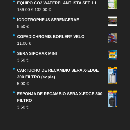
EQUIPO CO2 WATERPLANT ISTA SET 1 L
El
El
159.00
€
132.00
€
precio
precio
IODOTROPHEUS SPRENGERAE
original
actual
8.50
€
era:
es:
159.00 €.
132.00 €.
COPADICHROMIS BORLERY VELO
11.00
€
SERA SIPORAX MINI
3.50
€
CARTUCHO DE RECAMBIO SERA X-EDGE
300 FILTRO (copia)
5.00
€
ESPONJA DE RECAMBIO SERA X-EDGE 300
FILTRO
3.50
€