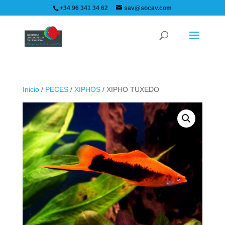
+34 96 341 34 62
sav@socav.com
Inicio
/
PECES
/
XIPHOS
/ XIPHO TUXEDO