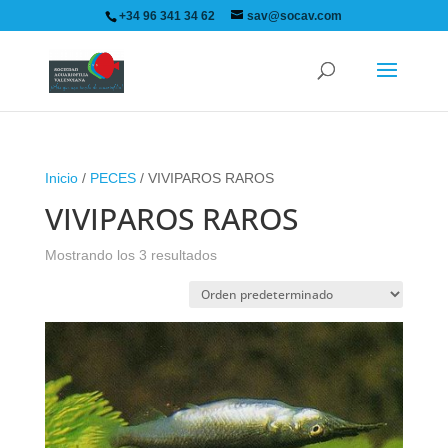
+34 96 341 34 62
sav@socav.com
Inicio
/
PECES
/ VIVIPAROS RAROS
VIVIPAROS RAROS
Mostrando los 3 resultados