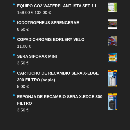
EQUIPO CO2 WATERPLANT ISTA SET 1 L
El
El
159.00
€
132.00
€
precio
precio
IODOTROPHEUS SPRENGERAE
original
actual
8.50
€
era:
es:
159.00 €.
132.00 €.
COPADICHROMIS BORLERY VELO
11.00
€
SERA SIPORAX MINI
3.50
€
CARTUCHO DE RECAMBIO SERA X-EDGE
300 FILTRO (copia)
5.00
€
ESPONJA DE RECAMBIO SERA X-EDGE 300
FILTRO
3.50
€