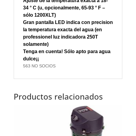
Ajuste de la temperatura
exacta a
18-
34
° C (
u, opcionalmente,
65-93
° F
–
sólo
1200XLT
)
Gran
pantalla
LED indica con precision
la temperatura
exacta del agua
(en
professionel
luz indicadora
250T
solamente)
Tenga en cuenta
!
Sólo apto para
agua
dulce¡¡
563 NO SOCIOS
Productos relacionados