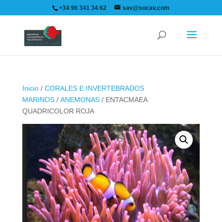
+34 96 341 34 62
sav@socav.com
Inicio
/
CORALES E INVERTEBRADOS
MARINOS
/
ANEMONAS
/ ENTACMAEA
QUADRICOLOR ROJA