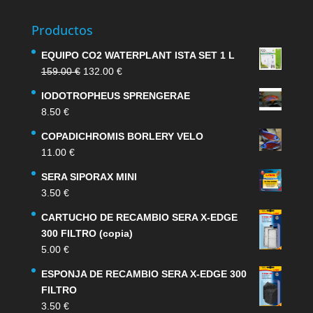
Productos
EQUIPO CO2 WATERPLANT ISTA SET 1 L
El
El
159.00
€
132.00
€
precio
precio
IODOTROPHEUS SPRENGERAE
original
actual
8.50
€
era:
es:
159.00 €.
132.00 €.
COPADICHROMIS BORLERY VELO
11.00
€
SERA SIPORAX MINI
3.50
€
CARTUCHO DE RECAMBIO SERA X-EDGE
300 FILTRO (copia)
5.00
€
ESPONJA DE RECAMBIO SERA X-EDGE 300
FILTRO
3.50
€