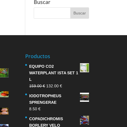
Buscar
Productos
EQUIPO CO2
WATERPLANT ISTA SET 1
L
El
El
159.00
€
132.00
€
precio
precio
IODOTROPHEUS
original
actual
SPRENGERAE
era:
es:
8.50
€
159.00 €.
132.00 €.
COPADICHROMIS
BORLERY VELO