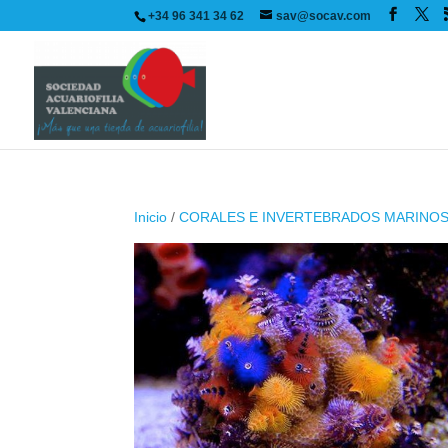
+34 96 341 34 62
sav@socav.com
Inicio
/
CORALES E INVERTEBRADOS MARINO