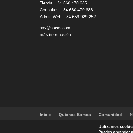
Tienda: +34 660 470 685
Consultas: +34 660 470 686
Admin Web: +34 659 929 252
sav@socav.com
más información
Inicio
Quiénes Somos
Comunidad
N
Utilizamos cookies
copyright
SOCAV
| Designed by
mun2
Puedes aprender m