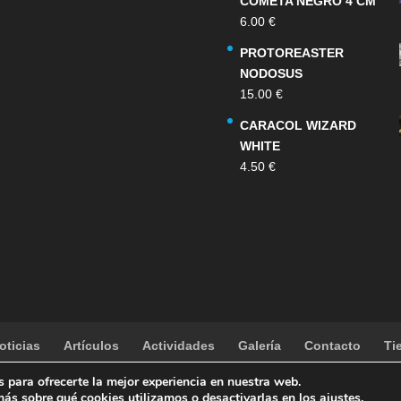
COMETA NEGRO 4 CM
6.00
€
PROTOREASTER
NODOSUS
15.00
€
CARACOL WIZARD
WHITE
4.50
€
oticias
Artículos
Actividades
Galería
Contacto
Ti
 para ofrecerte la mejor experiencia en nuestra web.
ás sobre qué cookies utilizamos o desactivarlas en los
ajustes
.