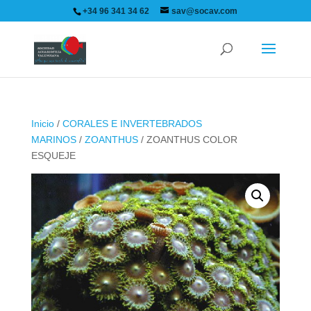
+34 96 341 34 62
sav@socav.com
Inicio
/
CORALES E INVERTEBRADOS
MARINOS
/
ZOANTHUS
/ ZOANTHUS COLOR
ESQUEJE