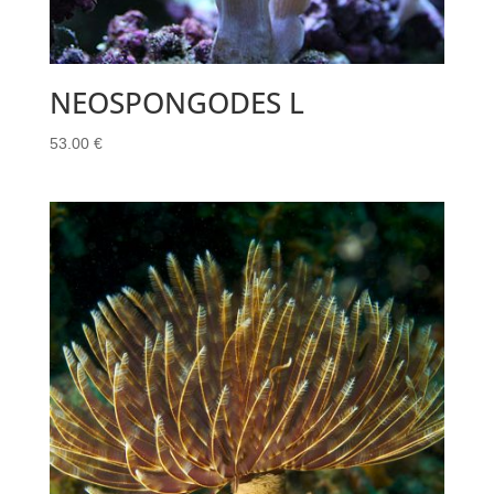
NEOSPONGODES L
53.00
€