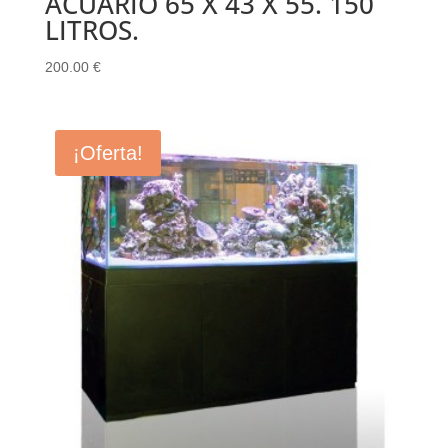
ACUARIO 65 X 43 X 55. 150
LITROS.
200.00
€
¡Oferta!