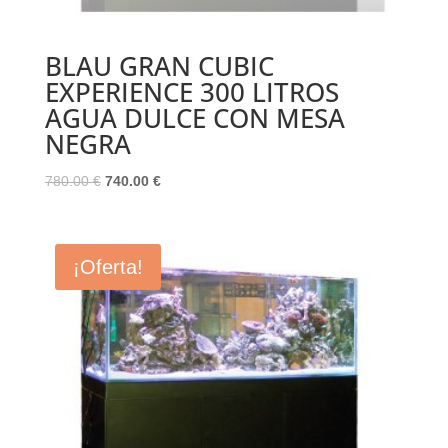
BLAU GRAN CUBIC
EXPERIENCE 300 LITROS
AGUA DULCE CON MESA
NEGRA
El
El
780.00
€
740.00
€
precio
precio
original
actual
era:
es:
¡Oferta!
780.00 €.
740.00 €.