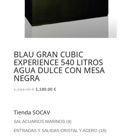
BLAU GRAN CUBIC
EXPERIENCE 540 LITROS
AGUA DULCE CON MESA
NEGRA
El
El
1,244.00
€
1,180.00
€
precio
precio
original
actual
era:
es:
Tienda SOCAV
1,244.00 €.
1,180.00 €.
SAL ACUARIOS MARINOS
(4)
ENTRADAS Y SALIDAS CRISTAL Y ACERO
(18)