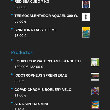
RED SEA CUBO 7 KG
37.80
€
TERMOCALENTADOR AQUAEL 300 W.
55.00
€
SPIRULINA TABS. 100 ML
13.00
€
Productos
EQUIPO CO2 WATERPLANT ISTA SET 1 L
El
El
159.00
€
132.00
€
precio
precio
IODOTROPHEUS SPRENGERAE
original
actual
8.50
€
era:
es:
159.00 €.
132.00 €.
COPADICHROMIS BORLERY VELO
11.00
€
SERA SIPORAX MINI
3.50
€