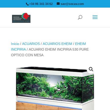
+34 96 341 34 62
sav@socav.com
Inicio
/
ACUARIOS
/
ACUARIOS EHEIM
/
EHEIM
INCPIRIA
/ ACUARIO EHEIM INCPIRIA 530 PURE
OPTICO CON MESA