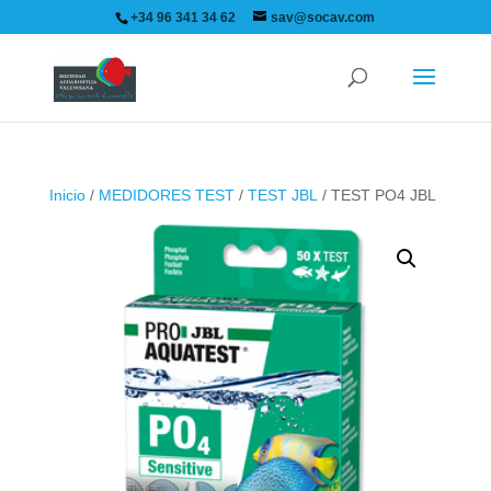
+34 96 341 34 62
sav@socav.com
Inicio
/
MEDIDORES TEST
/
TEST JBL
/ TEST PO4 JBL