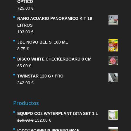
OPTICO
725.00
€
NANO ACUARIO PANORAMICO KIT 19
LITROS
103.00
€
JBL NOVO BEL S. 100 ML
8.75
€
DISCO WHITE CHECKERBOARD 8 CM
65.00
€
TWINSTAR 120 G+ PRO
242.00
€
Productos
EQUIPO CO2 WATERPLANT ISTA SET 1 L
El
El
159.00
€
132.00
€
precio
precio
IODOTROPHEUS SPRENGERAE