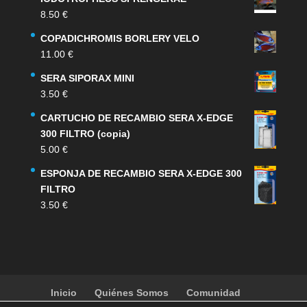
original
actual
8.50
€
era:
es:
159.00 €.
132.00 €.
COPADICHROMIS BORLERY VELO
11.00
€
SERA SIPORAX MINI
3.50
€
CARTUCHO DE RECAMBIO SERA X-EDGE
300 FILTRO (copia)
5.00
€
ESPONJA DE RECAMBIO SERA X-EDGE 300
FILTRO
3.50
€
Inicio
Quiénes Somos
Comunidad