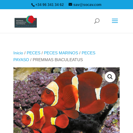
+34 96 341 34 62
sav@socav.com
Inicio
/
PECES
/
PECES MARINOS
/
PECES
PAYASO
/ PREMMAS BIACULEATUS