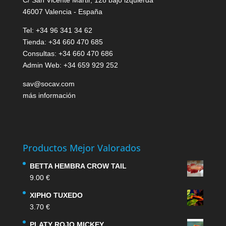
C/ San Vicente Mártir, 128 bajo izquierda
46007 Valencia - España
Tel: +34 96 341 34 62
Tienda: +34 660 470 685
Consultas: +34 660 470 686
Admin Web: +34 659 929 252
sav@socav.com
más información
Productos Mejor Valorados
BETTA HEMBRA CROW TAIL
9.00
€
XIPHO TUXEDO
3.70
€
PLATY ROJO MICKEY