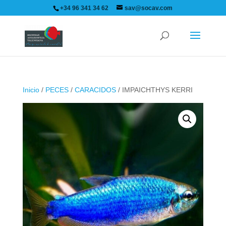
+34 96 341 34 62
sav@socav.com
Inicio
/
PECES
/
CARACIDOS
/ IMPAICHTHYS KERRI