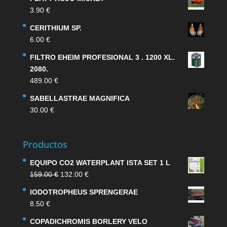
3.90
€
CERITHIUM SP.
6.00
€
FILTRO EHEIM PROFESIONAL 3 . 1200 XL.
2080.
489.00
€
SABELLASTRAE MAGNIFICA
30.00
€
Productos
EQUIPO CO2 WATERPLANT ISTA SET 1 L
El
El
159.00
€
132.00
€
precio
precio
IODOTROPHEUS SPRENGERAE
original
actual
8.50
€
era:
es:
159.00 €.
132.00 €.
COPADICHROMIS BORLERY VELO