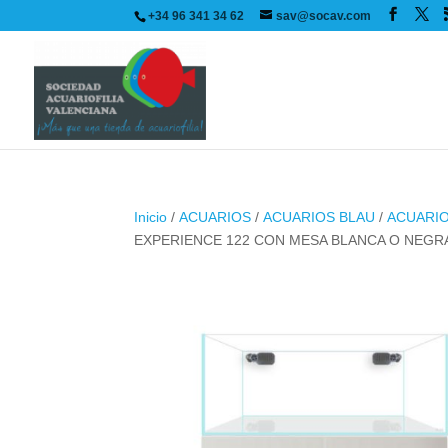
+34 96 341 34 62
sav@socav.com
Inicio
/
ACUARIOS
/
ACUARIOS BLAU
/
ACUARIO
EXPERIENCE 122 CON MESA BLANCA O NEGR