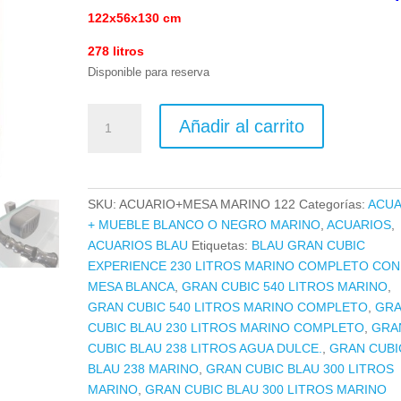
122x56x130 cm
278 litros
Disponible para reserva
SET
Añadir al carrito
MARINE
GRAN
CUBIC
EXPERIENCE
SKU:
ACUARIO+MESA MARINO 122
Categorías:
ACUA
122
+ MUEBLE BLANCO O NEGRO MARINO
,
ACUARIOS
,
CON
ACUARIOS BLAU
Etiquetas:
BLAU GRAN CUBIC
MESA
EXPERIENCE 230 LITROS MARINO COMPLETO CON
BLANCA
MESA BLANCA
,
GRAN CUBIC 540 LITROS MARINO
,
O
GRAN CUBIC 540 LITROS MARINO COMPLETO
,
GR
NEGRA
CUBIC BLAU 230 LITROS MARINO COMPLETO
,
GRA
cantidad
CUBIC BLAU 238 LITROS AGUA DULCE.
,
GRAN CUBI
BLAU 238 MARINO
,
GRAN CUBIC BLAU 300 LITROS
MARINO
,
GRAN CUBIC BLAU 300 LITROS MARINO