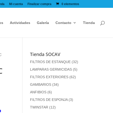
nda
Mi cuenta
Finalizar compra
0 elementos
os
Actividades
Galería
Contacto
Tienda
Tienda SOCAV
C
FILTROS DE ESTANQUE
(32)
C
LAMPARAS GERMICIDAS
(5)
FILTROS EXTERIORES
(62)
GAMBARIOS
(34)
ANFIBIOS
(6)
FILTROS DE ESPONJA
(3)
TWINSTAR
(12)
p