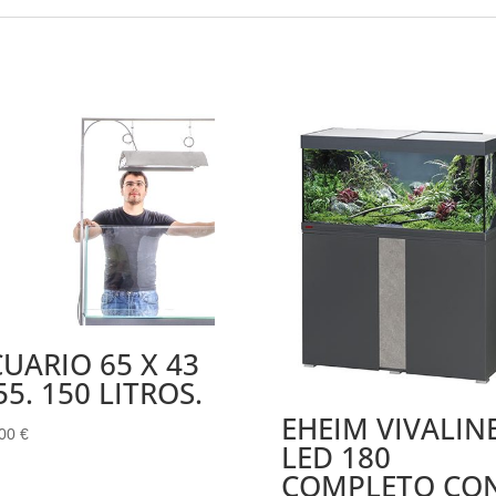
UARIO 65 X 43
55. 150 LITROS.
EHEIM VIVALIN
.00
€
LED 180
COMPLETO CO