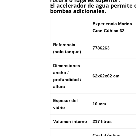
rotura o fuga es superior.
El acelerador de agua permite 
bombas adicionales.
Experiencia Marina
Gran Cúbica 62
Referencia
7786263
(solo tanque)
Dimensiones
ancho /
62x62x62 cm
profundidad /
altura
Espesor del
10 mm
vidrio
Volumen interno
217 litros
Cristal óptico