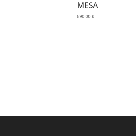
MESA
590.00
€