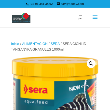
+34 96 341 34 62
sav@socav.com
Inicio
/
ALIMENTACION
/
SERA
/ SERA CICHLID
TANGANYKA GRANULES 1000ml