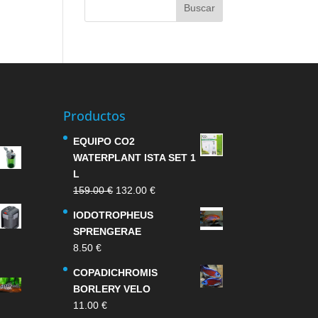
Productos
EQUIPO CO2
WATERPLANT ISTA SET 1
L
El
El
159.00
€
132.00
€
precio
precio
IODOTROPHEUS
original
actual
SPRENGERAE
era:
es:
8.50
€
159.00 €.
132.00 €.
COPADICHROMIS
BORLERY VELO
11.00
€