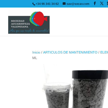
+34 96 341 34 62
sav@socav.com
Inicio
/
ARTICULOS DE MANTENIMIENTO
/
ELE
ML