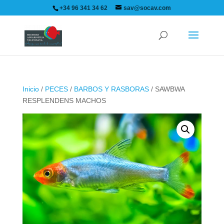
+34 96 341 34 62
sav@socav.com
Inicio
/
PECES
/
BARBOS Y RASBORAS
/ SAWBWA
RESPLENDENS MACHOS