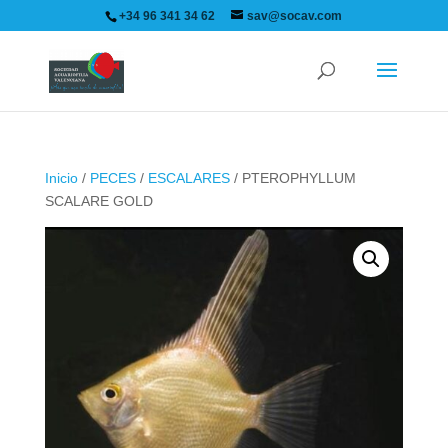
+34 96 341 34 62
sav@socav.com
Inicio
/
PECES
/
ESCALARES
/ PTEROPHYLLUM
SCALARE GOLD