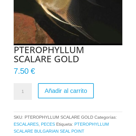
PTEROPHYLLUM
SCALARE GOLD
7.50
€
PTEROPHYLLUM
Añadir al carrito
SCALARE
GOLD
cantidad
SKU:
PTEROPHYLLUM SCALARE GOLD
Categorías:
ESCALARES
,
PECES
Etiqueta:
PTEROPHYLLUM
SCALARE BULGARIAN SEAL POINT