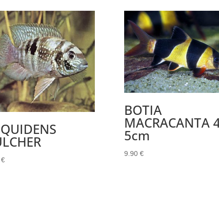
BOTIA
MACRACANTA 4
EQUIDENS
5cm
ULCHER
9.90
€
0
€