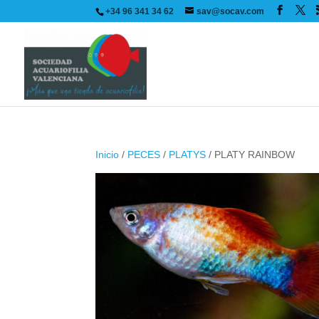
+34 96 341 34 62
sav@socav.com
Inicio
/
PECES
/
PLATYS
/ PLATY RAINBOW