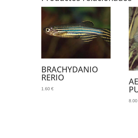
BRACHYDANIO
RERIO
A
P
1.60
€
8.0