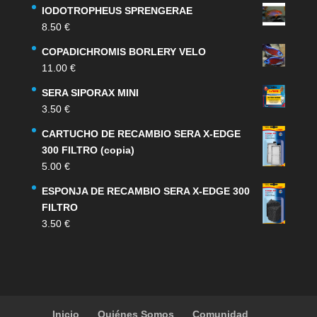
precio
precio
IODOTROPHEUS SPRENGERAE
original
actual
8.50
€
era:
es:
159.00 €.
132.00 €.
COPADICHROMIS BORLERY VELO
11.00
€
SERA SIPORAX MINI
3.50
€
CARTUCHO DE RECAMBIO SERA X-EDGE
300 FILTRO (copia)
5.00
€
ESPONJA DE RECAMBIO SERA X-EDGE 300
FILTRO
3.50
€
Inicio
Quiénes Somos
Comunidad