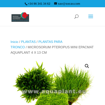
+34 96 341 34 62
sav@socav.com
Inicio
/
PLANTAS
/
PLANTAS PARA
TRONCO
/ MICROSORUM PTEROPUS MINI EPACMAT
AQUAPLANT 4 X 13 CM