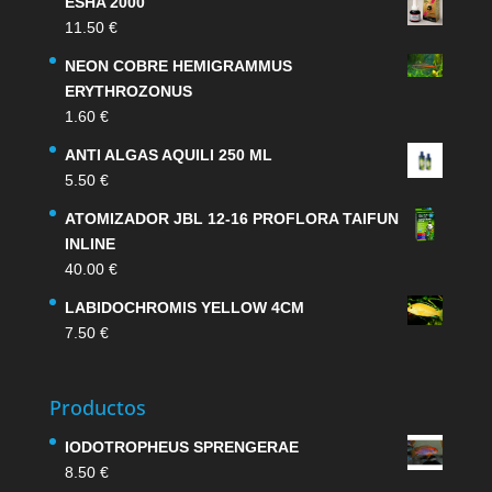
ESHA 2000
11.50
€
NEON COBRE HEMIGRAMMUS
ERYTHROZONUS
1.60
€
ANTI ALGAS AQUILI 250 ML
5.50
€
ATOMIZADOR JBL 12-16 PROFLORA TAIFUN
INLINE
40.00
€
LABIDOCHROMIS YELLOW 4CM
7.50
€
Productos
IODOTROPHEUS SPRENGERAE
8.50
€