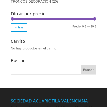
TRONCOS DECORACION
(20)
Filtrar por precio
Precio
Precio
Precio:
0 €
—
30 €
Filtrar
mínimo
máximo
Carrito
No hay productos en el carrito.
Buscar
SOCIEDAD ACUARIOFILA VALENCIANA