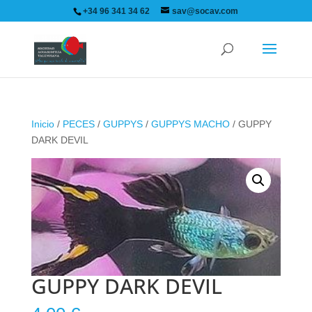
+34 96 341 34 62
sav@socav.com
Inicio
/
PECES
/
GUPPYS
/
GUPPYS MACHO
/ GUPPY
DARK DEVIL
GUPPY DARK DEVIL