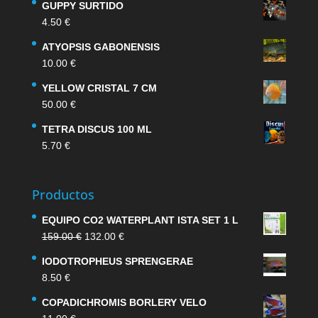
GUPPY SURTIDO
4.50
€
ATYOPSIS GABONENSIS
10.00
€
YELLOW CRISTAL 7 CM
50.00
€
TETRA DISCUS 100 ML
5.70
€
Productos
EQUIPO CO2 WATERPLANT ISTA SET 1 L
El
El
159.00
€
132.00
€
precio
precio
IODOTROPHEUS SPRENGERAE
original
actual
8.50
€
era:
es:
159.00 €.
132.00 €.
COPADICHROMIS BORLERY VELO