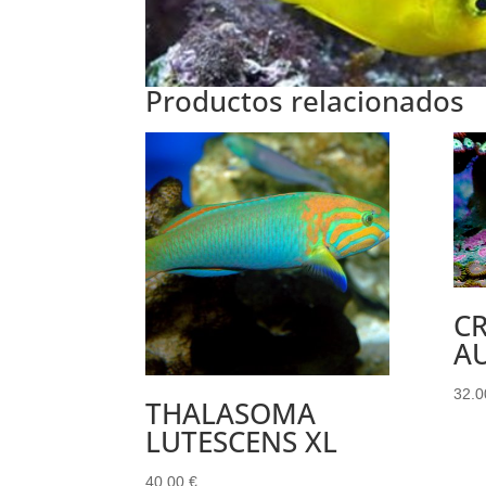
Productos relacionados
C
A
32.
THALASOMA
LUTESCENS XL
40.00
€