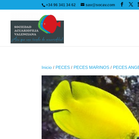
+34 96 341 34 62
sav@socav.com
Inicio
/
PECES
/
PECES MARINOS
/
PECES ANG