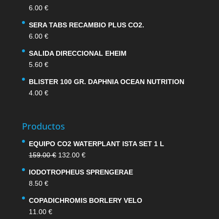
6.00
€
SERA TABS RECAMBIO PLUS CO2.
6.00
€
SALIDA DIRECCIONAL EHEIM
5.60
€
BLISTER 100 GR. DAPHNIA OCEAN NUTRITION
4.00
€
Productos
EQUIPO CO2 WATERPLANT ISTA SET 1 L
El
El
159.00
€
132.00
€
precio
precio
IODOTROPHEUS SPRENGERAE
original
actual
8.50
€
era:
es:
159.00 €.
132.00 €.
COPADICHROMIS BORLERY VELO
11.00
€