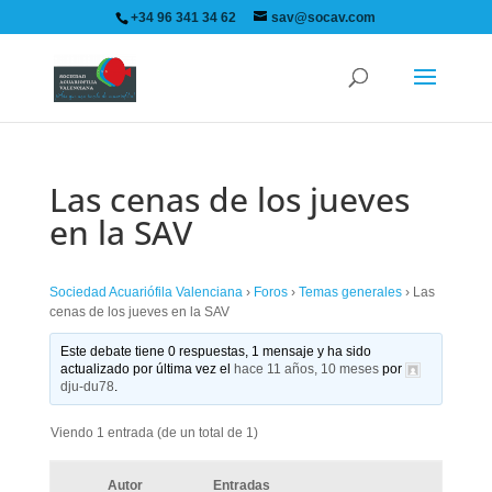
+34 96 341 34 62
sav@socav.com
Las cenas de los jueves
en la SAV
Sociedad Acuariófila Valenciana
›
Foros
›
Temas generales
›
Las
cenas de los jueves en la SAV
Este debate tiene 0 respuestas, 1 mensaje y ha sido
actualizado por última vez el
hace 11 años, 10 meses
por
dju-du78
.
Viendo 1 entrada (de un total de 1)
Autor
Entradas