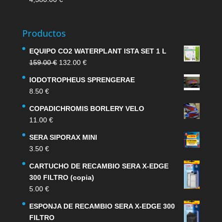
Productos
EQUIPO CO2 WATERPLANT ISTA SET 1 L
El
El
159.00
€
132.00
€
precio
precio
IODOTROPHEUS SPRENGERAE
original
actual
8.50
€
era:
es:
159.00 €.
132.00 €.
COPADICHROMIS BORLERY VELO
11.00
€
SERA SIPORAX MINI
3.50
€
CARTUCHO DE RECAMBIO SERA X-EDGE
300 FILTRO (copia)
5.00
€
ESPONJA DE RECAMBIO SERA X-EDGE 300
FILTRO