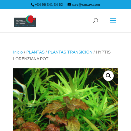
+34 96 341 34 62
sav@socav.com
Inicio
/
PLANTAS
/
PLANTAS TRANSICION
/ HYPTIS
LORENZIANA POT