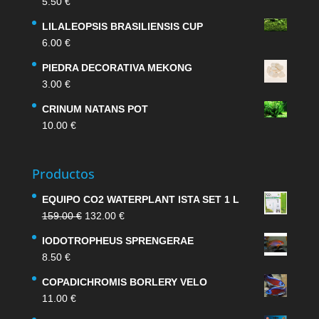
5.50
€
LILALEOPSIS BRASILIENSIS CUP
6.00
€
PIEDRA DECORATIVA MEKONG
3.00
€
CRINUM NATANS POT
10.00
€
Productos
EQUIPO CO2 WATERPLANT ISTA SET 1 L
El
El
159.00
€
132.00
€
precio
precio
IODOTROPHEUS SPRENGERAE
original
actual
8.50
€
era:
es:
159.00 €.
132.00 €.
COPADICHROMIS BORLERY VELO
11.00
€