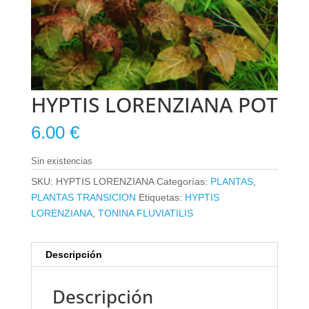
HYPTIS LORENZIANA POT
6.00
€
Sin existencias
SKU:
HYPTIS LORENZIANA
Categorías:
PLANTAS
,
PLANTAS TRANSICION
Etiquetas:
HYPTIS
LORENZIANA
,
TONINA FLUVIATILIS
Descripción
Descripción