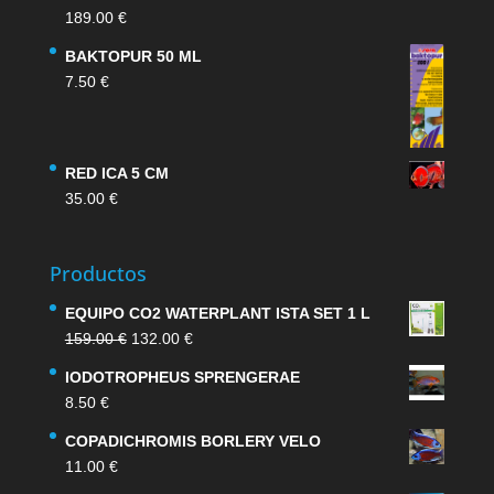
189.00
€
BAKTOPUR 50 ML
7.50
€
RED ICA 5 CM
35.00
€
Productos
EQUIPO CO2 WATERPLANT ISTA SET 1 L
El
El
159.00
€
132.00
€
precio
precio
IODOTROPHEUS SPRENGERAE
original
actual
8.50
€
era:
es:
159.00 €.
132.00 €.
COPADICHROMIS BORLERY VELO
11.00
€