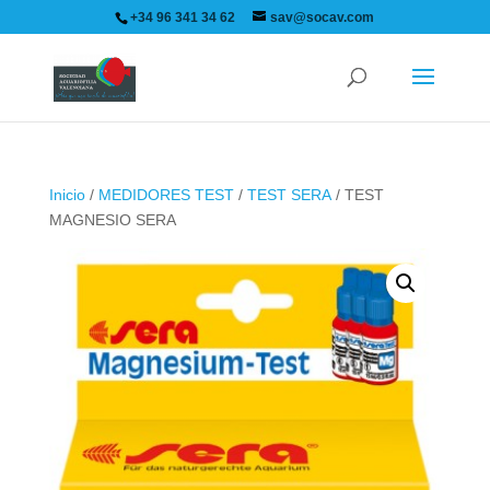
+34 96 341 34 62
sav@socav.com
Inicio
/
MEDIDORES TEST
/
TEST SERA
/ TEST
MAGNESIO SERA