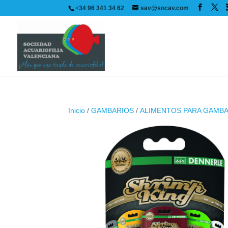
+34 96 341 34 62
sav@socav.com
Inicio
/
GAMBARIOS
/
ALIMENTOS PARA GAMB