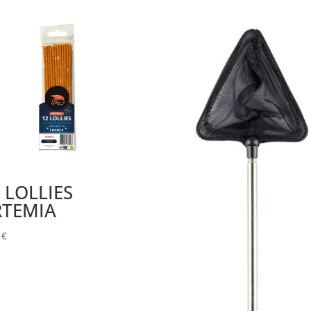
 LOLLIES
RTEMIA
0
€