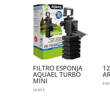
FILTRO ESPONJA
12
AQUAEL TURBO
A
MINI
8.6
18.00
€