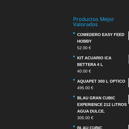
Productos Mejor
Valorados
COMEDERO EASY FEED
HOBBY
52.00
€
KIT ACUARIO ICA
BETTERA 4 L
40.00
€
AQUAPET 300 L OPTICO
495.00
€
BLAU GRAN CUBIC
EXPERIENCE 212 LITROS
AGUA DULCE.
305.00
€
BLAU CUBIC