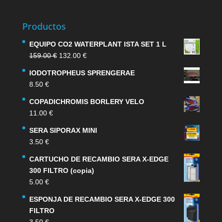
Productos
EQUIPO CO2 WATERPLANT ISTA SET 1 L
El
El
159.00
€
132.00
€
precio
precio
IODOTROPHEUS SPRENGERAE
original
actual
8.50
€
era:
es:
159.00 €.
132.00 €.
COPADICHROMIS BORLERY VELO
11.00
€
SERA SIPORAX MINI
3.50
€
CARTUCHO DE RECAMBIO SERA X-EDGE
300 FILTRO (copia)
5.00
€
ESPONJA DE RECAMBIO SERA X-EDGE 300
FILTRO