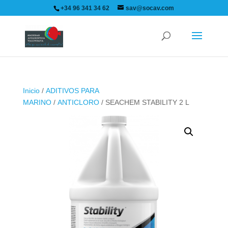
+34 96 341 34 62
sav@socav.com
Inicio
/
ADITIVOS PARA
MARINO
/
ANTICLORO
/ SEACHEM STABILITY 2 L