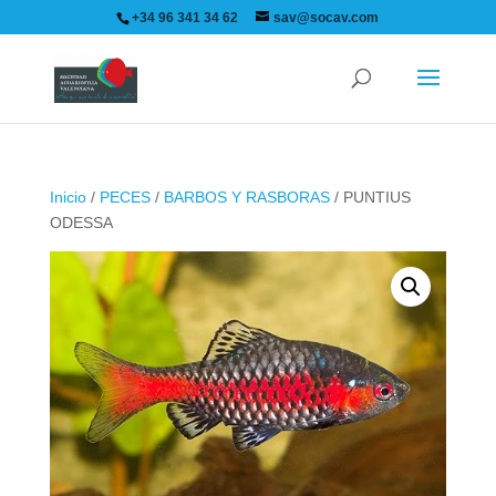
+34 96 341 34 62
sav@socav.com
Inicio
/
PECES
/
BARBOS Y RASBORAS
/ PUNTIUS
ODESSA