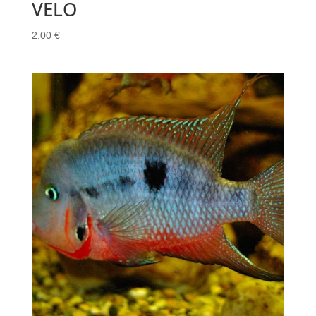
VELO
2.00
€