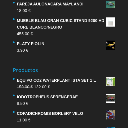
PAREJA AULONACARA MAYLANDI
18.00
€
MUEBLE BLAU GRAN CUBIC STAND 9260 HD
CORE BLANCO/NEGRO
455.00
€
PLATY PIOLIN
3.90
€
Productos
EQUIPO CO2 WATERPLANT ISTA SET 1 L
El
El
159.00
€
132.00
€
precio
precio
IODOTROPHEUS SPRENGERAE
original
actual
8.50
€
era:
es:
159.00 €.
132.00 €.
COPADICHROMIS BORLERY VELO
11.00
€