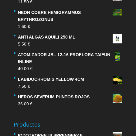
11.50
€
NEON COBRE HEMIGRAMMUS
ERYTHROZONUS
1.60
€
ANTI ALGAS AQUILI 250 ML
5.50
€
ATOMIZADOR JBL 12-16 PROFLORA TAIFUN
INLINE
40.00
€
LABIDOCHROMIS YELLOW 4CM
7.50
€
HEROS SEVERUM PUNTOS ROJOS
36.00
€
Productos
IODOTROPHEUS SPRENGERAE