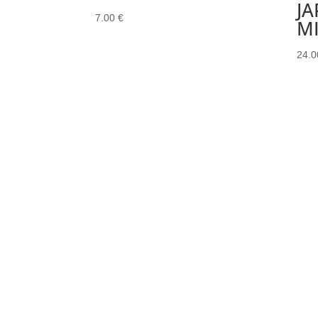
JA
7.00
€
M
24.