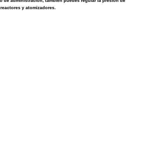
no de administracion, tambien puedes regular la presion de
 reactores y atomizadores.