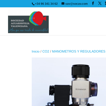
+34 96 341 34 62
sav@socav.com
Inicio
/
CO2
/
MANOMETROS Y REGULADORES