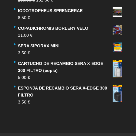
precio
precio
IODOTROPHEUS SPRENGERAE
original
actual
8.50
€
era:
es:
159.00 €.
132.00 €.
COPADICHROMIS BORLERY VELO
11.00
€
SERA SIPORAX MINI
3.50
€
CARTUCHO DE RECAMBIO SERA X-EDGE
300 FILTRO (copia)
5.00
€
ESPONJA DE RECAMBIO SERA X-EDGE 300
FILTRO
3.50
€