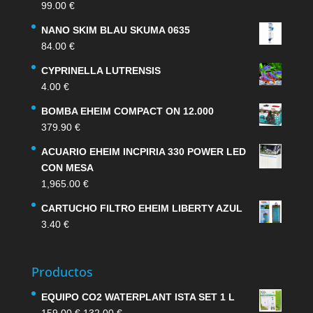
99.00
€
NANO SKIM BLAU SKUMA 0635
84.00
€
CYPRINELLA LUTRENSIS
4.00
€
BOMBA EHEIM COMPACT ON 12.000
379.90
€
ACUARIO EHEIM INCPIRIA 330 POWER LED
CON MESA
1,965.00
€
CARTUCHO FILTRO EHEIM LIBERTY AZUL
3.40
€
Productos
EQUIPO CO2 WATERPLANT ISTA SET 1 L
El
El
159.00
€
132.00
€