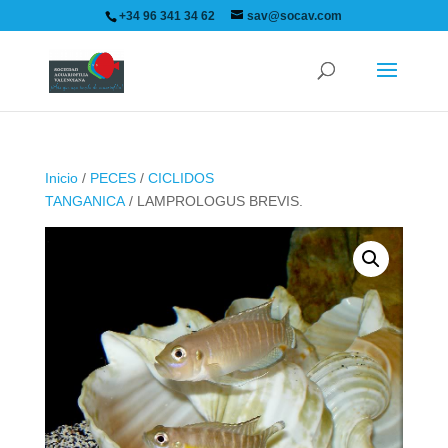
+34 96 341 34 62
sav@socav.com
Inicio
/
PECES
/
CICLIDOS
TANGANICA
/ LAMPROLOGUS BREVIS.