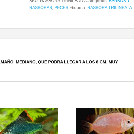
SKU:
RASBORA TRINILEATA
Categorías:
BARBOS Y
RASBORAS
,
PECES
Etiqueta:
RASBORA TRILINEATA
AMAÑO MEDIANO, QUE PODRA LLEGAR A LOS 8 CM. MUY