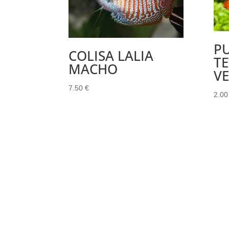
P
COLISA LALIA
T
MACHO
V
7.50
€
2.0