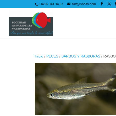
+34 96 341 34 62
sav@socav.com
Inicio
/
PECES
/
BARBOS Y RASBORAS
/ RASBO