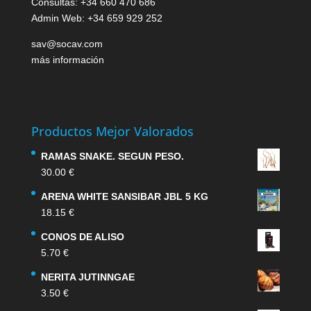
Consultas: +34 660 470 686
Admin Web: +34 659 929 252
sav@socav.com
más información
Productos Mejor Valorados
RAMAS SNAKE. SEGUN PESO.
30.00
€
ARENA WHITE SANSIBAR JBL 5 KG
18.15
€
CONOS DE ALISO
5.70
€
NERITA JUTINNGAE
3.50
€