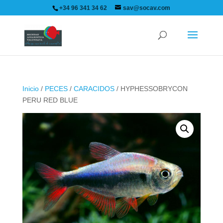
+34 96 341 34 62
sav@socav.com
Inicio
/
PECES
/
CARACIDOS
/ HYPHESSOBRYCON
PERU RED BLUE