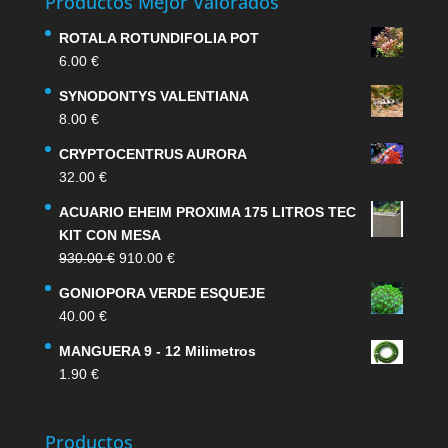
Productos Mejor Valorados
ROTALA ROTUNDIFOLIA POT
6.00
€
SYNODONTYS VALENTIANA
8.00
€
CRYPTOCENTRUS AURORA
32.00
€
ACUARIO EHEIM PROXIMA 175 LITROS TEC
KIT CON MESA
El
El
930.00
€
910.00
€
precio
precio
GONIOPORA VERDE ESQUEJE
original
actual
40.00
€
era:
es:
930.00 €.
910.00 €.
MANGUERA 9 - 12 Milimetros
1.90
€
Productos