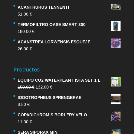
ACANTHURUS TENNENTI
51.00
€
TERMOFILTRO OASE SMART 300
180.00
€
ACANSTREA LORWENSIS ESQUEJE
26.00
€
Productos
EQUIPO CO2 WATERPLANT ISTA SET 1 L
El
El
159.00
€
132.00
€
precio
precio
IODOTROPHEUS SPRENGERAE
original
actual
8.50
€
era:
es:
159.00 €.
132.00 €.
COPADICHROMIS BORLERY VELO
11.00
€
SERA SIPORAX MINI