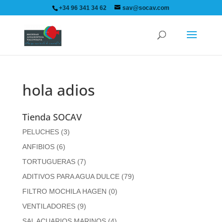
+34 96 341 34 62
sav@socav.com
hola adios
Tienda SOCAV
PELUCHES
(3)
ANFIBIOS
(6)
TORTUGUERAS
(7)
ADITIVOS PARA AGUA DULCE
(79)
FILTRO MOCHILA HAGEN
(0)
VENTILADORES
(9)
SAL ACUARIOS MARINOS
(4)