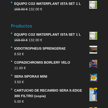
EQUIPO CO2 WATERPLANT ISTA SET 1 L
El
El
159.00
€
132.00
€
precio
precio
original
actual
Productos
era:
es:
159.00 €.
132.00 €.
EQUIPO CO2 WATERPLANT ISTA SET 1 L
El
El
159.00
€
132.00
€
precio
precio
IODOTROPHEUS SPRENGERAE
original
actual
8.50
€
era:
es:
159.00 €.
132.00 €.
COPADICHROMIS BORLERY VELO
11.00
€
SERA SIPORAX MINI
3.50
€
CARTUCHO DE RECAMBIO SERA X-EDGE
300 FILTRO (copia)
5.00
€