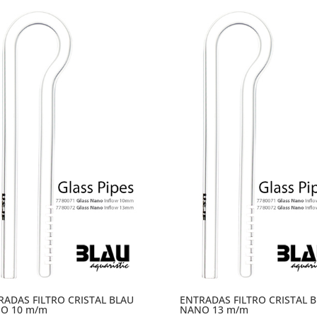
era:
es:
22.00 €.
14.90 €.
RADAS FILTRO CRISTAL BLAU
ENTRADAS FILTRO CRISTAL 
O 10 m/m
NANO 13 m/m