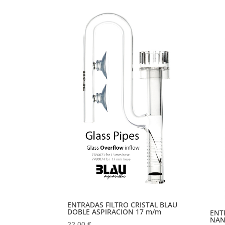
era:
es:
19.00 €.
14.90 €.
ENTRADAS FILTRO CRISTAL BLAU
DOBLE ASPIRACION 17 m/m
ENT
NAN
22.00
€