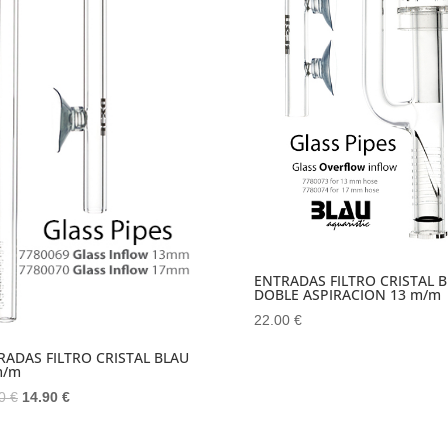
ENTRADAS FILTRO CRISTAL 
DOBLE ASPIRACION 13 m/m
22.00
€
RADAS FILTRO CRISTAL BLAU
m/m
El
El
00
€
14.90
€
precio
precio
original
actual