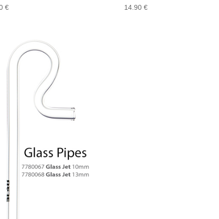
90
€
14.90
€