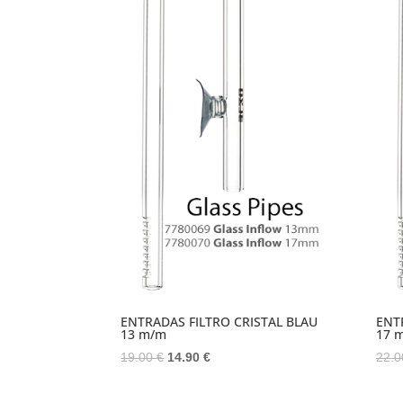
ENTRADAS FILTRO CRISTAL BLAU
ENT
13 m/m
17 
El
El
19.00
€
14.90
€
22.
precio
precio
original
actual