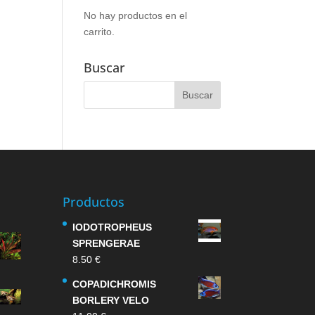
No hay productos en el
carrito.
Buscar
Productos
IODOTROPHEUS
SPRENGERAE
8.50
€
COPADICHROMIS
BORLERY VELO