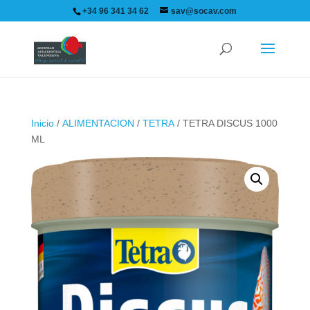
+34 96 341 34 62
sav@socav.com
Inicio
/
ALIMENTACION
/
TETRA
/ TETRA DISCUS 1000
ML