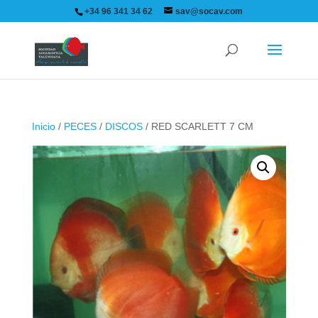
+34 96 341 34 62
sav@socav.com
Inicio
/
PECES
/
DISCOS
/ RED SCARLETT 7 CM