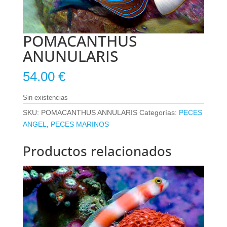
POMACANTHUS
ANUNULARIS
54.00
€
Sin existencias
SKU:
POMACANTHUS ANNULARIS
Categorías:
PECES
ANGEL
,
PECES MARINOS
Productos relacionados