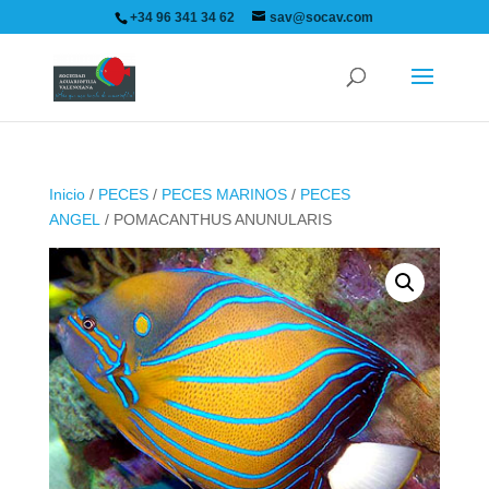
+34 96 341 34 62
sav@socav.com
Inicio
/
PECES
/
PECES MARINOS
/
PECES
ANGEL
/ POMACANTHUS ANUNULARIS